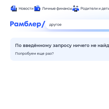
Новости
Личные финансы
Родители и дет
Здоровье
Развлечен
Дом и уют
Спорт
По введённому запросу ничего не най
Карьера
Попробуем еще раз?
Авто
Технологи
Жизненные
Сберегаем
Гороскопы