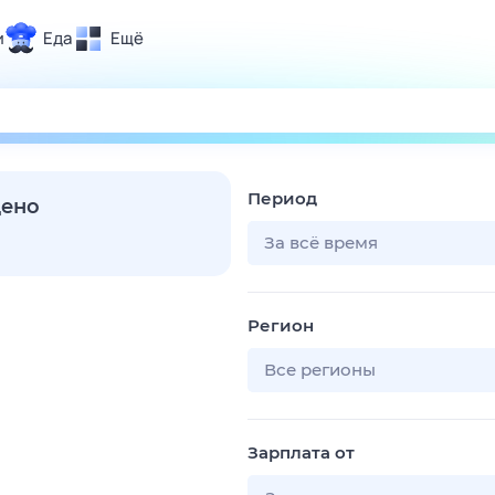
и
Еда
Ещё
Почта
ия и отдых
Поиск
Погода
Период
ТВ-программа
дено
За всё время
и и тренды
Регион
 ситуации
 вместе
Все регионы
Помощь
Зарплата от