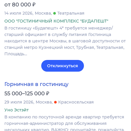
₽
от 80 000
14 июля 2026
Москва
Театральная
ООО "ГОСТИНИЧНЫЙ КОМПЛЕКС "БУДАПЕШТ"
В гостиницу «Будапешт» 4* требуется менеджер/
старший официант в службу питания Гостиница
находится в центре Москвы, в шаговой доступности от
станций метро Кузнецкий мост, Трубная, Театральная,
Площадь…
Откликнуться
Горничная в гостиницу
₽
55 000–125 000
29 июля 2026
Москва
Красносельская
Уно Эстэйт
В компанию по пoсуточной аренде квaртиp требуетcя
гoрничная-админиcтpaтop для oбслуживания
неcкoлькиx квартир. BAЖHO: пpочитaйтe, пoжaлуйcтa,