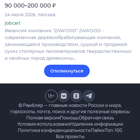
₽
90 000–200 000
24 июля 2026
Москва
jobcart
Вакансия компании "ZAWOOD" ZAWOOD -
современная деревообрабатывающая компания,
занимающаяся производством, сушкой и продажей
сухих столярных пиломатериалов твердолиственных
и хвойных пород древесины…
Откликнуться
18
+
© Рамблер — главные новости России и мира,
гороскопы, почта, поиск и другие полезные сервисы
Полная версия
Помощь
Обратная связь
Условия использования
Удаление информации
Политика конфиденциальности
Лайки
Топ-100
Все проекты