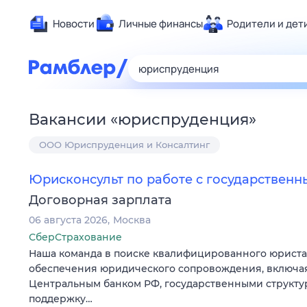
Новости
Личные финансы
Родители и дет
Здоровье
Развлечен
Дом и уют
Вакансии
«
юриспруденция
»
Спорт
ООО Юриспруденция и Консалтинг
Карьера
Авто
Юрисконсульт по работе с государствен
Технологи
Договорная зарплата
Жизненные
06 августа 2026
Москва
Сберегаем
СберСтрахование
Гороскопы
Наша команда в поиске квалифицированного юриста
обеспечения юридического сопровождения, включа
Центральным банком РФ, государственными структур
поддержку…