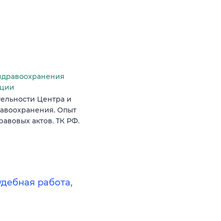
здравоохранения
ации
ельности Центра и
авоохранения. Опыт
авовых актов. ТК РФ.
удебная работа,