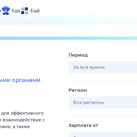
и
Еда
Ещё
Почта
ия и отдых
Поиск
Погода
Период
ТВ-программа
За всё время
ными органами
и и тренды
Регион
 ситуации
 вместе
Все регионы
Помощь
 для эффективного
я взаимодействие с
Зарплата от
ами, а также