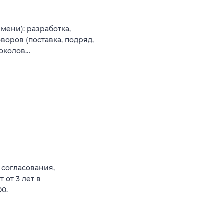
мени): разработка,
воров (поставка, подряд,
токолов…
 согласования,
 от 3 лет в
00.