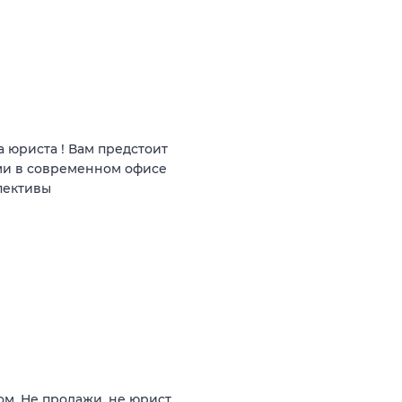
 юриста ! Вам предстоит
ми в современном офисе
пективы
ом. Не продажи, не юрист