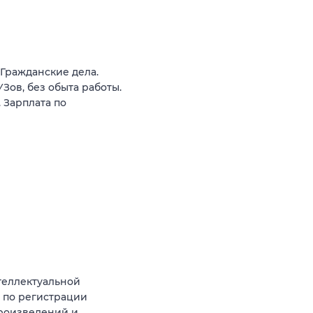
 Гражданские дела.
ов, без обыта работы.
 Зарплата по
теллектуальной
г по регистрации
роизведений и