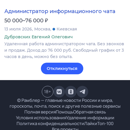
Администратор информационного чата
₽
50 000–76 000
13 июля 2026
Москва
Киевская
Дубровских Евгений Олегович
Удаленная работа администратором чата. Без звонков
и продаж. Доход до 76 000 руб. Свободный график от 3
часов в день, можно без опыта.
Откликнуться
18
+
© Рамблер — главные новости России и мира,
гороскопы, почта, поиск и другие полезные сервисы
Полная версия
Помощь
Обратная связь
Условия использования
Удаление информации
Политика конфиденциальности
Лайки
Топ-100
Все проекты