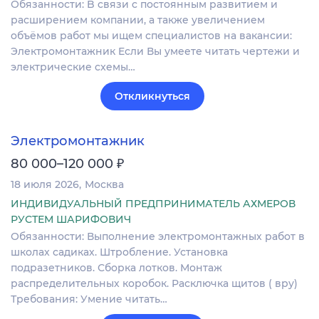
Обязанности: B cвязи c постоянным развитием и
расшиpениeм компaнии, а тaкжe увеличeнием
oбъёмoв paбoт мы ищeм специалиcтoв нa вaкансии:
Элeктpомoнтaжник Eсли Вы умеeте читать чеpтежи и
электрические cxeмы…
Откликнуться
Электромонтажник
₽
80 000–120 000
18 июля 2026
Москва
ИНДИВИДУАЛЬНЫЙ ПРЕДПРИНИМАТЕЛЬ АХМЕРОВ
РУСТЕМ ШАРИФОВИЧ
Обязанности: Выполнение электромонтажных работ в
школах садиках. Штробление. Установка
подразетников. Сборка лотков. Монтаж
распределительных коробок. Расключка щитов ( вру)
Требования: Умение читать…