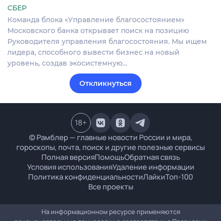
СБЕР
Команда блока «Управление благосостоянием»
Московского банка открывает поиск на позицию
Руководителя управления благосостояния. Мы ищем
лидера, способного вывести бизнес на новый
уровень, создав экосистемную…
Откликнуться
18
+
© Рамблер — главные новости России и мира,
гороскопы, почта, поиск и другие полезные сервисы
Полная версия
Помощь
Обратная связь
Условия использования
Удаление информации
Политика конфиденциальности
Лайки
Топ-100
Все проекты
На информационном ресурсе применяются