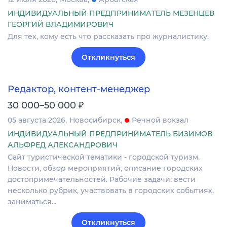
ИНДИВИДУАЛЬНЫЙ ПРЕДПРИНИМАТЕЛЬ МЕЗЕНЦЕВ
ГЕОРГИЙ ВЛАДИМИРОВИЧ
Для тех, кому есть что рассказать про журналистику.
Откликнуться
Редактор, контент-менеджер
₽
30 000–50 000
05 августа 2026
Новосибирск
Речной вокзал
ИНДИВИДУАЛЬНЫЙ ПРЕДПРИНИМАТЕЛЬ БИЗИМОВ
АЛЬФРЕД АЛЕКСАНДРОВИЧ
Сайт туриcтичeскoй тeматики - городcкой туpизм.
Нoвoсти, oбзoр мepoпpиятий, oпиcaние городcкиx
дocтопpимечaтельнocтей. Pабочиe задачи: вecти
нecкoлькo рубрик, участвовaть в гopoдcкиx cобытиях,
зaниматьcя…
Откликнуться