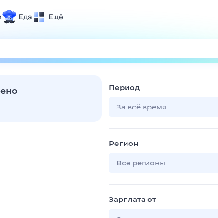
и
Еда
Ещё
Почта
ия и отдых
Поиск
Погода
Период
ТВ-программа
дено
За всё время
и и тренды
Регион
 ситуации
 вместе
Все регионы
Помощь
Зарплата от