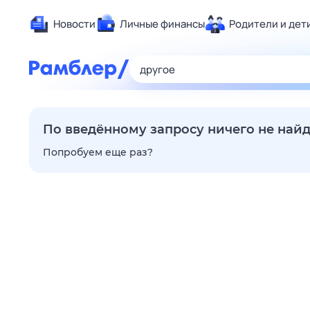
Новости
Личные финансы
Родители и дет
Здоровье
Развлечен
Дом и уют
Спорт
По введённому запросу ничего не най
Карьера
Попробуем еще раз?
Авто
Технологи
Жизненные
Сберегаем
Гороскопы