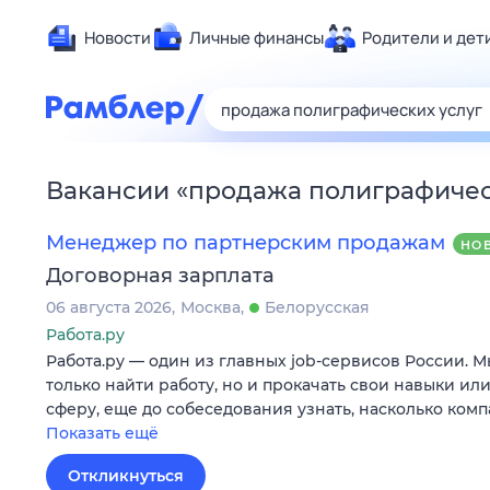
Новости
Личные финансы
Родители и дет
Здоровье
Развлечен
Дом и уют
Вакансии
«
продажа полиграфичес
Спорт
Карьера
Менеджер по партнерским продажам
НО
Авто
Договорная зарплата
Технологи
06 августа 2026
Москва
Белорусская
Жизненные
Работа.ру
Работа.ру — один из главных job-сервисов России. 
Сберегаем
только найти работу, но и прокачать свои навыки ил
Гороскопы
сферу, еще до собеседования узнать, насколько ком
Показать ещё
Откликнуться