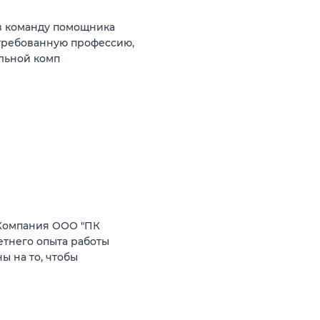
в команду помощника
стребованную профессию,
ильной комп
Компания ООО "ПК
етнего опыта работы
 на то, чтобы