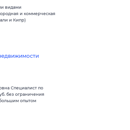
ми видами
агородная и коммерческая
Бали и Кипр)
недвижимости
овна Специалист по
уб. без ограничения
 большим опытом