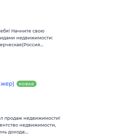
себя! Начните свою
видами недвижимости:
мерческая(Россия…
ажер)
НОВАЯ
ел продаж недвижимости!
гентство недвижимости,
ень дохода:…