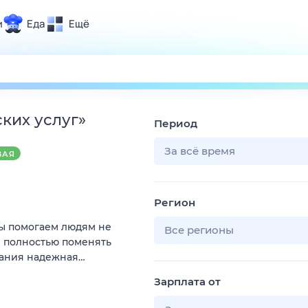
и
Еда
Ещё
Почта
ия и отдых
Поиск
Погода
ких услуг
»
Период
ТВ-программа
За всё время
ВАЯ
и и тренды
Регион
 ситуации
Мы помогаем людям не
 вместе
Все регионы
и полностью поменять
Помощь
пания надежная…
Зарплата от