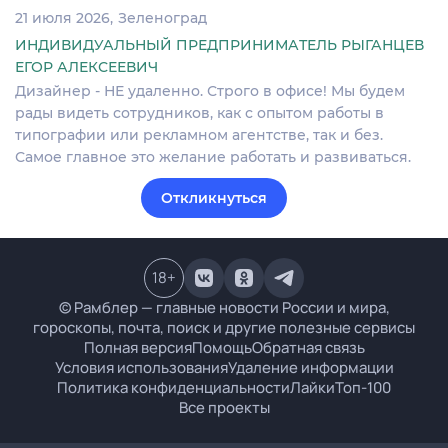
21 июля 2026
Зеленоград
ИНДИВИДУАЛЬНЫЙ ПРЕДПРИНИМАТЕЛЬ РЫГАНЦЕВ
ЕГОР АЛЕКСЕЕВИЧ
Дизайнер - НЕ удаленно. Строго в офисе! Мы будем
рады видеть сотрудников, как с опытом работы в
типографии или рекламном агентстве, так и без.
Самое главное это желание работать и развиваться.
Откликнуться
18
+
© Рамблер — главные новости России и мира,
гороскопы, почта, поиск и другие полезные сервисы
Полная версия
Помощь
Обратная связь
Условия использования
Удаление информации
Политика конфиденциальности
Лайки
Топ-100
Все проекты