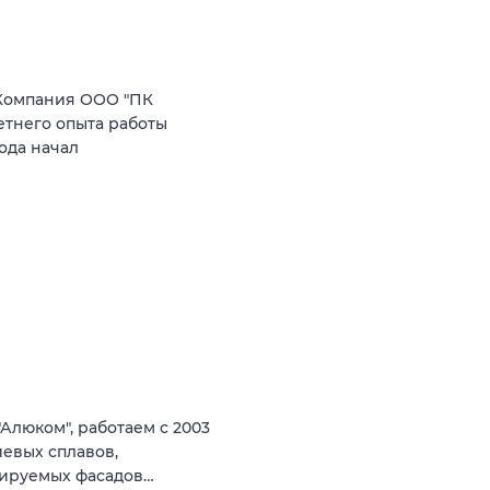
Компания ООО "ПК
етнего опыта работы
ода начал
люком", работаем с 2003
иевых сплавов,
лируемых фасадов…