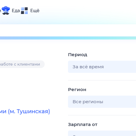
и
Еда
Ещё
Почта
ия и отдых
Поиск
Погода
Период
ТВ-программа
работе с клиентами
За всё время
и и тренды
Регион
 ситуации
 вместе
Все регионы
Помощь
и (м. Тушинская)
Зарплата от