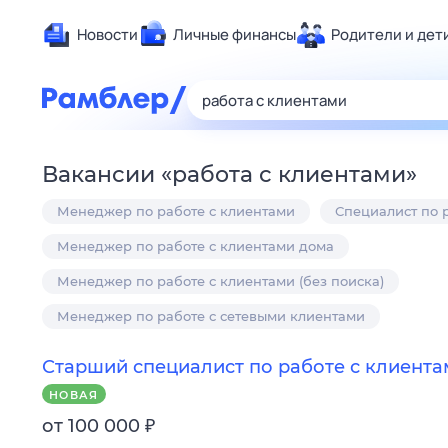
Новости
Личные финансы
Родители и дет
Здоровье
Развлечен
Дом и уют
Вакансии
«
работа с клиентами
»
Спорт
Менеджер по работе с клиентами
Специалист по 
Карьера
Авто
Менеджер по работе с клиентами дома
Технологи
Менеджер по работе с клиентами (без поиска)
Жизненные
Менеджер по работе с сетевыми клиентами
Сберегаем
Гороскопы
Старший специалист по работе с клиентам
НОВАЯ
₽
от 100 000