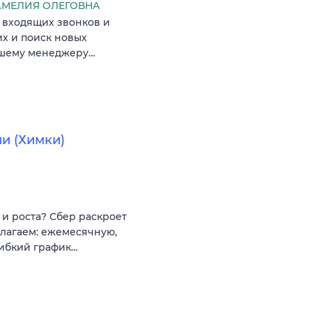
МЕЛИЯ ОЛЕГОВНА
 входящих звонков и
их и поиск новых
аршему менеджеру…
и (Химки)
и роста? Сбер раскроет
длагаем: ежемесячную,
ибкий график…