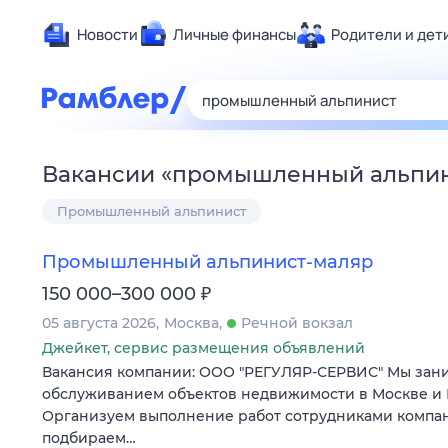
Новости
Личные финансы
Родители и дет
Здоровье
Развлечен
Дом и уют
Вакансии
«
промышленный альпи
Спорт
Промышленный альпинист
Карьера
Авто
Промышленный альпинист-маляр
Технологи
₽
150 000–300 000
Жизненные
05 августа 2026
Москва
Речной вокзал
Сберегаем
Джейкет, сервис размещения объявлений
Гороскопы
Вакансия компании: ООО "РЕГУЛЯР-СЕРВИС" Мы зан
обслуживанием объектов недвижимости в Москве и 
Организуем выполнение работ сотрудниками компа
подбираем…