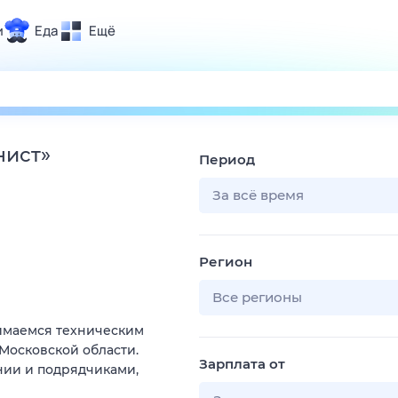
и
Еда
Ещё
Почта
ия и отдых
Поиск
Погода
нист
»
Период
ТВ-программа
За всё время
и и тренды
Регион
 ситуации
 вместе
Все регионы
Помощь
имаемся техническим
Московской области.
Зарплата от
нии и подрядчиками,