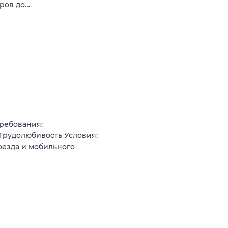
аров до…
ребования:
Трудолюбивость Условия:
оезда и мобильного