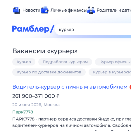
Новости
Личные финансы
Родители и дет
Здоровье
Развлечен
Дом и уют
Вакансии
«
курьер
»
Спорт
Курьер
Подработка курьером
Курьер офисны
Карьера
Авто
Курьер по доставке документов
Курьер в курьерс
Технологи
Водитель-курьер с личным автомобилем
Жизненные
₽
261 900–371 000
Сберегаем
20 июля 2026
Москва
Гороскопы
Парк7778
ПАРК7778 - партнер сервиса доставки Яндекс, пригл
водителей-курьеров на личном автомобиле. Свободн