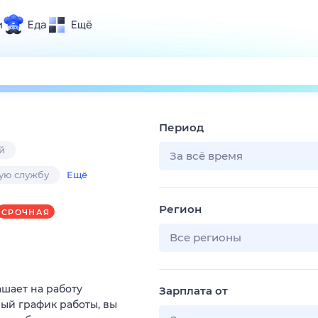
и
Еда
Ещё
Почта
ия и отдых
Поиск
Погода
Период
ТВ-программа
й
За всё время
кую службу
Ещё
и и тренды
Регион
СРОЧНАЯ
 ситуации
 вместе
Все регионы
Помощь
ашает на работу
Зарплата от
ый график работы, вы