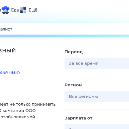
и
Еда
Ещё
Почта
ия и отдых
Поиск
Погода
авный
Период
ТВ-программа
За всё время
абжению
и и тренды
Регион
 ситуации
 вместе
Все регионы
меет не только принимать
Помощь
 О компании ООО
 возобновляемой…
Зарплата от