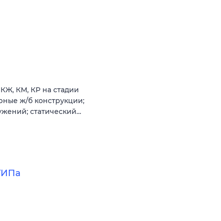
КЖ, КМ, КР на стадии
рные ж/б конструкции;
ужений; статический…
ГИПа