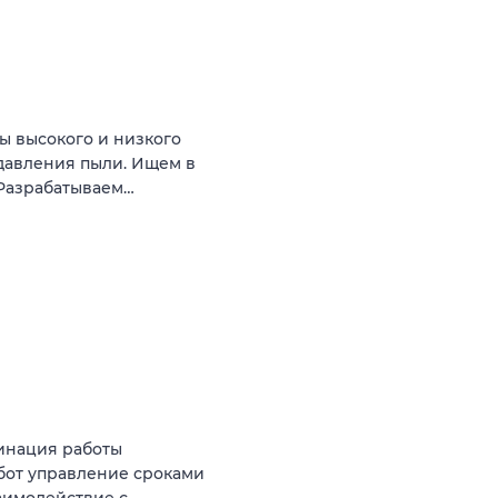
ы высокого и низкого
давления пыли. Ищем в
 Разрабатываем…
инация работы
бот управление сроками
аимодействие с