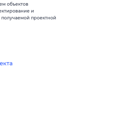
ем объектов
оектирование и
и получаемой проектной
екта