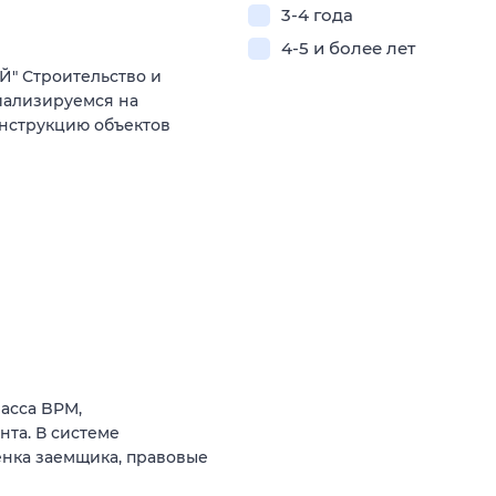
3-4 года
4-5 и более лет
" Строительство и
иализируемся на
онструкцию объектов
асса BPM,
та. В системе
енка заемщика, правовые