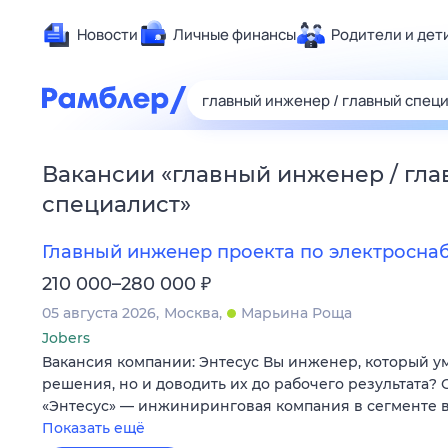
Новости
Личные финансы
Родители и дет
Здоровье
Развлечен
Дом и уют
Вакансии
«
главный инженер / гл
Спорт
специалист
»
Карьера
Авто
Главный инженер проекта по электросн
Технологи
₽
210 000–280 000
Жизненные
05 августа 2026
Москва
Марьина Роща
Сберегаем
Jobers
Вакансия компании: Энтесус Вы инженер, который у
Гороскопы
решения, но и доводить их до рабочего результата?
«Энтесус» — инжиниринговая компания в сегменте
Показать ещё