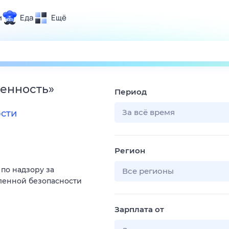
и
Еда
Ещё
Почта
ия и отдых
Поиск
Погода
енность
»
Период
ТВ-программа
За всё время
сти
и и тренды
Регион
 ситуации
по надзору за
 вместе
Все регионы
енной безопасности
Помощь
Зарплата от