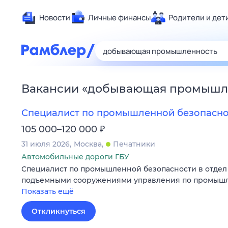
Новости
Личные финансы
Родители и дет
Здоровье
Развлечен
Дом и уют
Вакансии
«
добывающая промышл
Спорт
Карьера
Специалист по промышленной безопасно
Авто
₽
105 000–120 000
Технологи
31 июля 2026
Москва
Печатники
Жизненные
Автомобильные дороги ГБУ
Специалист по промышленной безопасности в отдел 
Сберегаем
подъемными сооружениями управления по промышл
Гороскопы
Показать ещё
Откликнуться