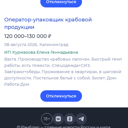
Откликнуться
Оператор-упаковщик крабовой
продукции
₽
120 000–130 000
08 августа 2026
Калининград
ИП Курмазова Елена Геннадьевна
Вахта. Производство крабовых палочек. Быстрый темп
работы, есть тяжести. Спецодежда+СИЗ.
Завтраки+обеды. Проживание в квартирах, в шаговой
доступности. Постельное бельё с собой. Билет: Дом-
Работа-Дом
Откликнуться
18
+
© Рамблер — главные новости России и мира,