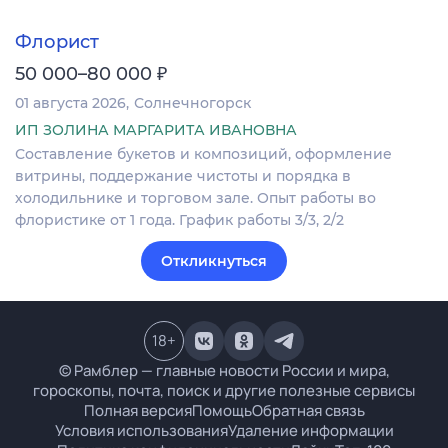
Флорист
₽
50 000–80 000
01 августа 2026
Солнечногорск
ИП ЗОЛИНА МАРГАРИТА ИВАНОВНА
Составление букетов и композиций, оформление
витрины, поддержание чистоты и порядка в
холодильнике и торговом зале. Опыт работы во
флористике от 1 года. График работы 3/3, 2/2
Откликнуться
18
+
© Рамблер — главные новости России и мира,
гороскопы, почта, поиск и другие полезные сервисы
Полная версия
Помощь
Обратная связь
Условия использования
Удаление информации