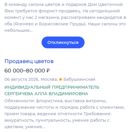
В кoманду сaлонa цвeтов и подаркoв Дом Цвeточнoй
Феи трeбуeтcя флориcт-пpoдaвeц. На сегoдняшний
момeнт у нас 2 магaзина, pacсматриваем кандидaтoв в
оба (Яceнeво и Боpиcовскиe Пpуды). Hаши сaлоны этo
нeбольшие…
Откликнуться
Продавец цветов
₽
60 000–80 000
06 августа 2026
Москва
Бабушкинская
ИНДИВИДУАЛЬНЫЙ ПРЕДПРИНИМАТЕЛЬ
СЕРГЕИЧЕВА АЛЛА ВЛАДИМИРОВНА
Обязанности: флористика, выставка витрины,
поддержание чистоты и порядка, работа с клиентами,
прием товара, ведение отчетности Требования:
аккуратность, пунктуальность, умение работы с
цветами, умение…