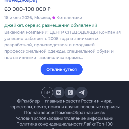
₽
60 000–100 000
16 июля 2026
Москва
Котельники
Джейкет, сервис размещения объявлений
Вакансия компании: ЦЕНТР СПЕЦОДЕЖДЫ Компания
успешно работает с 2006 года и занимается
разработкой, производством и продажей
профессиональной одежды, специальной обуви и
портативными газоанализаторами…
Откликнуться
18
+
© Рамблер — главные новости России и мира,
гороскопы, почта, поиск и другие полезные сервисы
Полная версия
Помощь
Обратная связь
Условия использования
Удаление информации
Политика конфиденциальности
Лайки
Топ-100