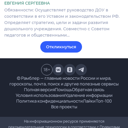
ЕВГЕНИЯ СЕРГЕЕВНА
Обязанности: Осуществляет руководство ДОУ в
соответствии в его Уставом и законодательством РФ.
Определяет стратегию, цели и задачи развития
дошкольного учреждения. Совместно с Советом
педагогов и общественными…
Откликнуться
18
+
© Рамблер — главные новости России и мира,
гороскопы, почта, поиск и другие полезные сервисы
Полная версия
Помощь
Обратная связь
Условия использования
Удаление информации
Политика конфиденциальности
Лайки
Топ-100
Все проекты
На информационном ресурсе применяются
рекомендательные технологии в соответствии с
Правилами