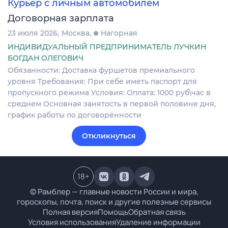
Курьер с личным автомобилем
Договорная зарплата
23 июля 2026
Москва
Нагорная
ИНДИВИДУАЛЬНЫЙ ПРЕДПРИНИМАТЕЛЬ ЛУЧКИН
БОГДАН ОЛЕГОВИЧ
Обязанности: Доставка фуршетов премиального
уровня Требования: При себе иметь паспорт для
пропускного режима Условия: Оплата: 1000 руб\час в
среднем Основная занятость в первой половине дня,
график работы по договорённости
Откликнуться
18
+
© Рамблер — главные новости России и мира,
гороскопы, почта, поиск и другие полезные сервисы
Полная версия
Помощь
Обратная связь
Условия использования
Удаление информации