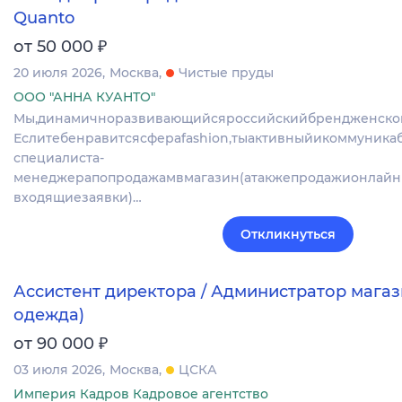
Quanto
₽
от 50 000
20 июля 2026
Москва
Чистые пруды
ООО "АННА КУАНТО"
Мы,динамичноразвивающийсяроссийскийбрендженско
Еслитебенравитсясфераfashion,тыактивныйикоммуникаб
специалиста-
менеджерапопродажамвмагазин(атакжепродажионлайн
входящиезаявки)…
Откликнуться
Ассистент директора / Администратор магаз
одежда)
₽
от 90 000
03 июля 2026
Москва
ЦСКА
Империя Кадров Кадровое агентство