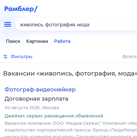
живопись, фотография, мода
Поиск
Картинки
Работа
Фильтры
Всего
Вакансии
«
живопись, фотография, мода
Фотограф-видеомейкер
Договорная зарплата
04 августа 2026
Москва
Джейкет, сервис размещения объявлений
Вакансия компании: ООО "Медиа-Сервис" Компания «Мед
издательство корпоративной прессы. Бренд «ЛюдиPeopl
медиа для клиентов под ключ. Производство контента, 