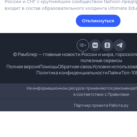
России и СНГ с крупнейшим сообществом fashion-пред
входит в состав образовательного холдинга Ultimate Edu
Откликнуться
18
+
© Рамблер — главные новости России и мира, гороскопы
полезные сервисы
Полная версия
Помощь
Обратная связь
Условия использов
Политика конфиденциальности
Лайки
Топ-10
На информационном ресурсе применяются рекомендат
в соответствии с
Правилами
Партнер проекта
Работа.ру