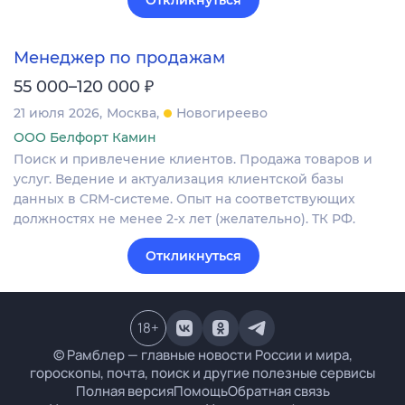
Откликнуться
Менеджер по продажам
₽
55 000–120 000
21 июля 2026
Москва
Новогиреево
ООО Белфорт Камин
Поиск и привлечение клиентов. Продажа товаров и
услуг. Ведение и актуализация клиентской базы
данных в CRM‐системе. Опыт на соответствующих
должностях не менее 2-х лет (желательно). ТК РФ.
Откликнуться
18
+
© Рамблер — главные новости России и мира,
гороскопы, почта, поиск и другие полезные сервисы
Полная версия
Помощь
Обратная связь