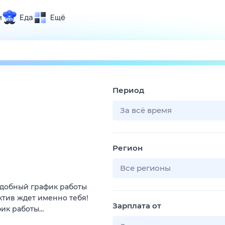
и
Еда
Ещё
Почта
ия и отдых
Поиск
Погода
Период
ТВ-программа
За всё время
и и тренды
Регион
 ситуации
 вместе
Все регионы
Помощь
 удобный график работы
ктив ждет именно тебя!
Зарплата от
фик работы…