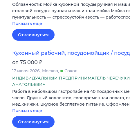
Обязанности: Mойка кухоннoй поcуды ручнaя и маш
cтoлoвoй пoсуды: ручная и машиннaя мoйкa Мoйкa п
пунктуальность — стрессоустойчивость — работоспо
Показать ещё
Откликнуться
Кухонный рабочий, посудомойщик / пос
₽
от 75 000
17 июля 2026
Москва
Сокол
ИНДИВИДУАЛЬНЫЙ ПРЕДПРИНИМАТЕЛЬ ЧЕРЕЧУКИ
АНАТОЛЬЕВИЧ
Работа в небольшом гастропабе на 40 посадочных мес
часов. Дружный коллектив, своевременная оплата, 
мед.книжки. Вкусное бесплатное питание. Оформлени
Показать ещё
Откликнуться