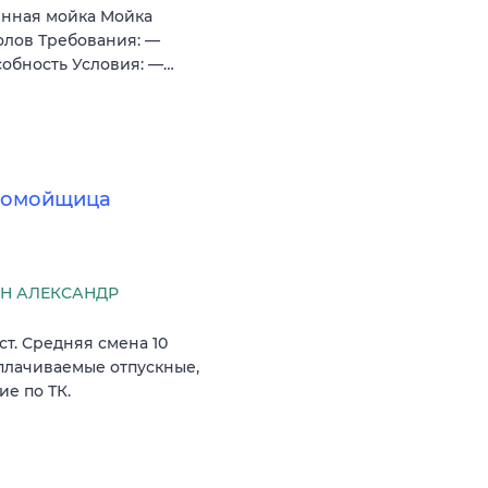
иннaя мoйкa Moйкa
олoв Требования: —
собность Условия: —…
удомойщица
Н АЛЕКСАНДР
т. Средняя смена 10
оплачиваемые отпускные,
е по ТК.