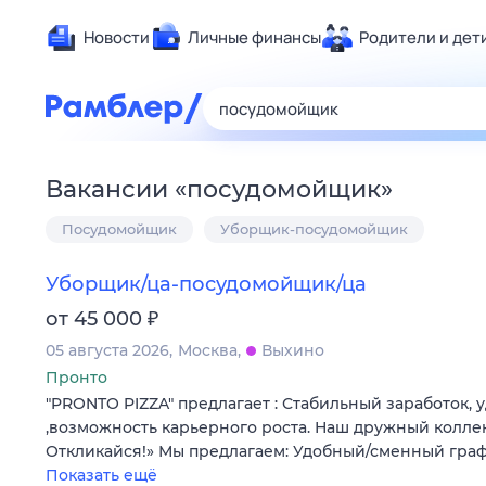
Новости
Личные финансы
Родители и дет
Здоровье
Развлечен
Дом и уют
Вакансии
«
посудомойщик
»
Спорт
Посудомойщик
Уборщик-посудомойщик
Карьера
Авто
Уборщик/ца-посудомойщик/ца
Технологи
₽
от 45 000
Жизненные
05 августа 2026
Москва
Выхино
Сберегаем
Пронто
Гороскопы
"PRONTO PIZZA" предлагает : Стабильный заработок,
,возможность карьерного роста. Наш дружный колле
Откликайся!» Мы предлагаем: Удобный/сменный гра
Показать ещё