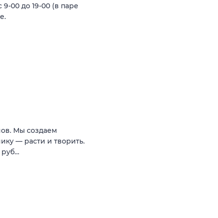
9-00 до 19-00 (в паре
е.
нов. Мы создаем
нику — расти и творить.
0 руб…