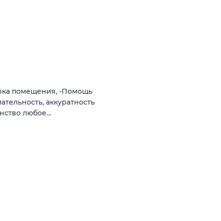
орка помещения, -Помощь
ательность, аккуратность
анство любое…