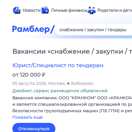
Новости
Личные финансы
Родители и дет
Здоровье
Развлечен
Дом и уют
Вакансии
«
снабжение / закупки /
Спорт
Карьера
Юрист/Специалист по тендерам
Авто
₽
от 120 000
Технологи
05 августа 2026
Москва
Бибирево
Жизненные
Джейкет, сервис размещения объявлений
Вакансия компании: ООО "КРАНКОМ" ООО «КРАНКОМ» 
Сберегаем
и является специализированной организацией по р
Гороскопы
безопасности грузоподъемных машин (ПБ ГПМ) и ре
Показать ещё
Откликнуться