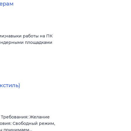
дерам
ии;навыки работы на ПК
 тендерными площадками
кстиль)
. Требования: Желание
ловия: Свободный режим,
азы принимаем…