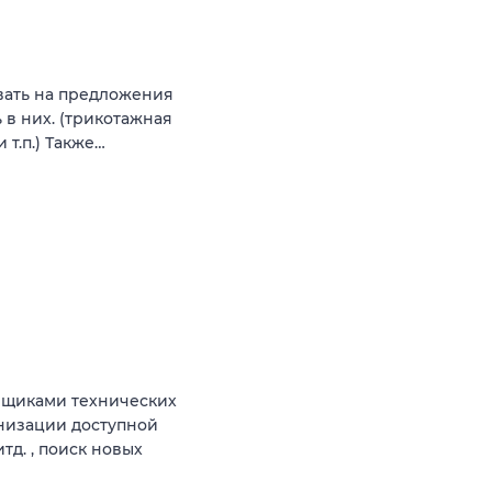
овать на предложения
 в них. (трикотажная
 т.п.) Также…
вщиками технических
анизации доступной
д. , поиск новых