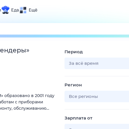
и
Еда
Ещё
Почта
ия и отдых
Поиск
Погода
 тендеры
»
Период
ТВ-программа
За всё время
и и тренды
Регион
 ситуации
образовано в 2001 году
 вместе
Все регионы
аботам с приборами
Помощь
монту, обслуживанию…
Зарплата от