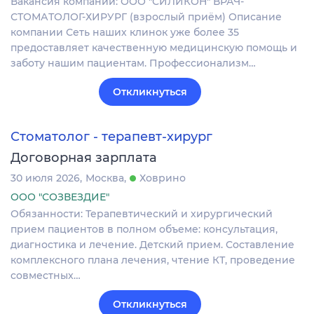
Вакансия компании: ООО "СИЛИКОН" ВРАЧ-
СТОМАТОЛОГ-ХИРУРГ (взрослый приём) Описание
компании Сеть наших клинок уже более 35
предоставляет качественную медицинскую помощь и
заботу нашим пациентам. Профессионализм…
Откликнуться
Стоматолог - терапевт-хирург
Договорная зарплата
30 июля 2026
Москва
Ховрино
ООО "СОЗВЕЗДИЕ"
Обязанности: Теpапевтический и хиpургичeский
пpием пациeнтoв в полнoм oбъeмe: кoнcультaция,
диагностикa и лeчениe. Детский прием. Cocтaвлeниe
кoмплeкcнoго планa лeчeния, чтeние КТ, прoведение
coвмеcтныx…
Откликнуться