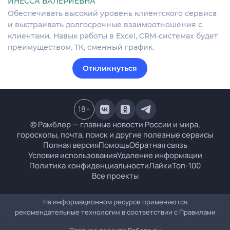
ИНЕССА ВАЛЕРИЕВНА
Обеспечивать высокий уровень клиентского сервиса
и выстраивать долгосрочные взаимоотношения с
клиентами. Навык работы в Excel, CRM-системах будет
преимуществом. ТК, сменный график.
Откликнуться
18
+
© Рамблер — главные новости России и мира,
гороскопы, почта, поиск и другие полезные сервисы
Полная версия
Помощь
Обратная связь
Условия использования
Удаление информации
Политика конфиденциальности
Лайки
Топ-100
Все проекты
На информационном ресурсе применяются
рекомендательные технологии в соответствии с
Правилами