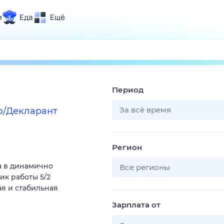
и
Еда
Ещё
Почта
ия и отдых
Поиск
Погода
Период
ТВ-программа
За всё время
ю/Декларант
и и тренды
Регион
 ситуации
а в динамично
 вместе
Все регионы
к работы 5/2
Помощь
я и стабильная
Зарплата от