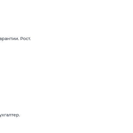
арантии. Рост.
хгалтер.