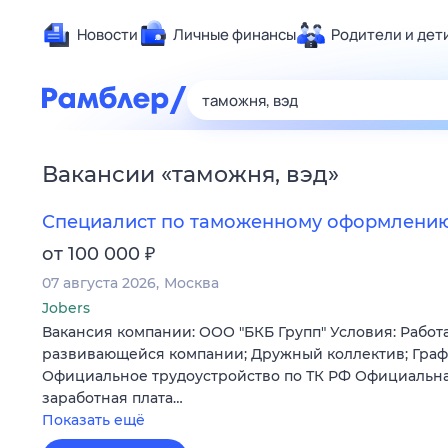
Новости
Личные финансы
Родители и дет
Здоровье
Развлечен
Дом и уют
Вакансии
«
таможня, вэд
»
Спорт
Карьера
Специалист по таможенному оформлени
Авто
₽
от 100 000
Технологи
07 августа 2026
Москва
Жизненные
Jobers
Вакансия компании: ООО "БКБ Групп" Условия: Работ
Сберегаем
развивающейся компании; Дружный коллектив; Графи
Гороскопы
Официальное трудоустройство по ТК РФ Официальна
заработная плата…
Показать ещё