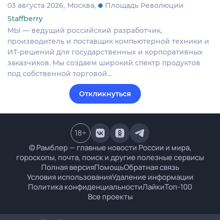
03 августа 2026
Москва
Площадь Революции
Staffberry
МЫ — ведущий российский разработчик,
производитель и поставщик компьютерной техники и
ИТ-решений для государственных и корпоративных
заказчиков. Мы создаем широкий спектр продуктов
под собственной торговой…
Откликнуться
18
+
© Рамблер — главные новости России и мира,
гороскопы, почта, поиск и другие полезные сервисы
Полная версия
Помощь
Обратная связь
Условия использования
Удаление информации
Политика конфиденциальности
Лайки
Топ-100
Все проекты