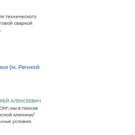
ля технического
уговой сваркой
.
ки (м. Речной
ДРЕЙ АЛЕКСЕЕВИЧ
OM", мы в поиске
еской клиники/
чные условия.