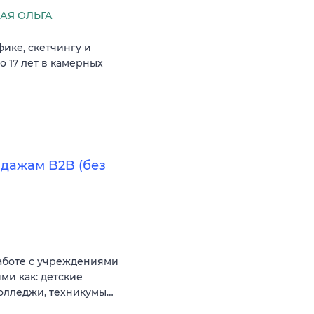
АЯ ОЛЬГА
ике, скетчингу и
о 17 лет в камерных
одажам B2B (без
работе с учреждениями
ми как: детские
колледжи, техникумы…