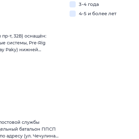
3-4 года
4-5 и более лет
пр-т, 32В) оснащён:
ые системы, Pre-Rig
lay Paky) нижней…
-постовой службы
тдельный батальон ППСП
по адресу (ул. Чечулина…