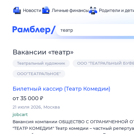
Новости
Личные финансы
Родители и дет
Здоровье
Развлечен
Дом и уют
Вакансии
«
театр
»
Спорт
Театральный художник
ООО "ТЕАТРАЛЬНЫЙ БУФЕ
Карьера
Авто
ООО"ТЕАТРАЛЬНОЕ"
Технологи
Билетный кассир (Театр Комедии)
Жизненные
₽
от 35 000
Сберегаем
21 июля 2026
Москва
Гороскопы
jobcart
Вакансия компании ОБЩЕСТВО С ОГРАНИЧЕННОЙ 
"ТЕАТР КОМЕДИИ" Театр комедии – частный репертуа