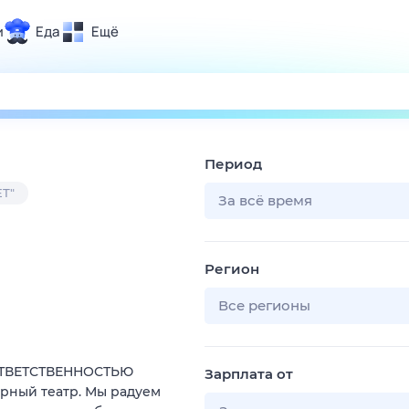
и
Еда
Ещё
Почта
ия и отдых
Поиск
Погода
Период
ТВ-программа
Т"
За всё время
и и тренды
Регион
 ситуации
 вместе
Все регионы
Помощь
ОТВЕТСТВЕННОСТЬЮ
Зарплата от
рный театр. Мы радуем