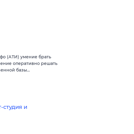
нфо (АТИ) умение брать
мение оперативно решать
венной базы…
-студия и