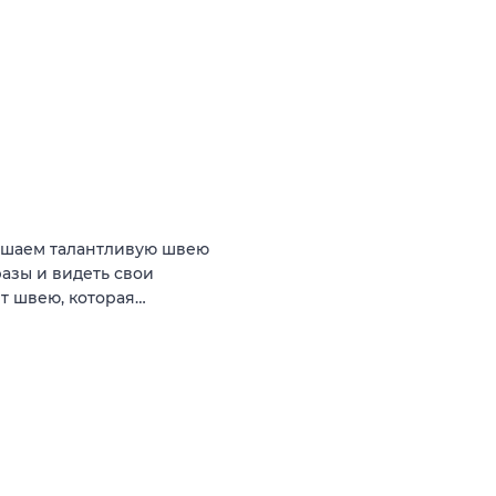
ашаем талантливую швею
разы и видеть свои
т швею, которая…