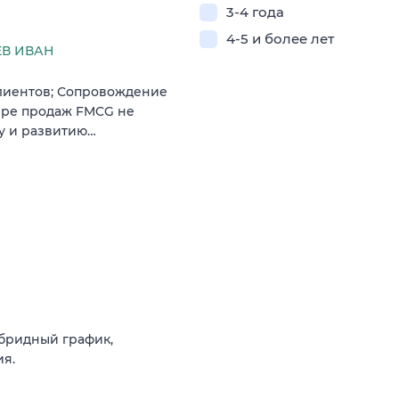
3-4 года
4-5 и более лет
В ИВАН
клиентов; Сопровождение
фере продаж FMCG не
ку и развитию…
ибридный график,
ия.