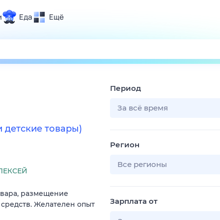
и
Еда
Ещё
Почта
ия и отдых
Поиск
Погода
Период
ТВ-программа
За всё время
и детские товары)
и и тренды
Регион
 ситуации
 вместе
Все регионы
ЛЕКСЕЙ
Помощь
овара, размещение
Зарплата от
 средств. Желателен опыт