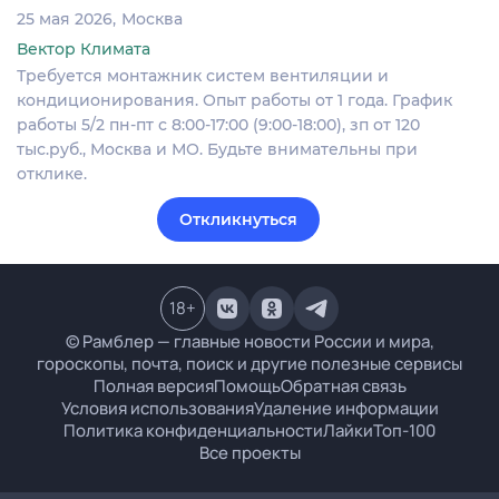
25 мая 2026
Москва
Вектор Климата
Требуется монтажник систем вентиляции и
кондиционирования. Опыт работы от 1 года. График
работы 5/2 пн-пт с 8:00-17:00 (9:00-18:00), зп от 120
тыс.руб., Москва и МО. Будьте внимательны при
отклике.
Откликнуться
18
+
© Рамблер — главные новости России и мира,
гороскопы, почта, поиск и другие полезные сервисы
Полная версия
Помощь
Обратная связь
Условия использования
Удаление информации
Политика конфиденциальности
Лайки
Топ-100
Все проекты