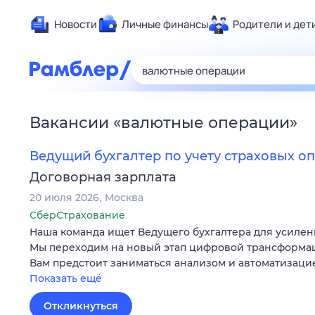
Новости
Личные финансы
Родители и дет
Здоровье
Развлечен
Дом и уют
Вакансии
«
валютные операции
»
Спорт
Карьера
Ведущий бухгалтер по учету страховых о
Авто
Договорная зарплата
Технологи
20 июля 2026
Москва
Жизненные
СберСтрахование
Наша команда ищет Ведущего бухгалтера для усилен
Сберегаем
Мы переходим на новый этап цифровой трансформац
Гороскопы
Вам предстоит заниматься анализом и автоматизац
Показать ещё
Откликнуться