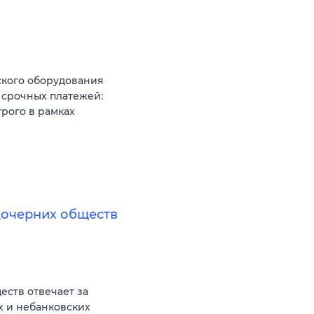
ского оборудования
 срочных платежей:
трого в рамках
дочерних обществ
еств отвечает за
х и небанковских