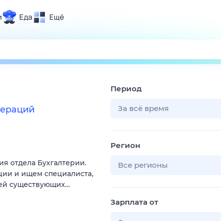
и
Еда
Ещё
Почта
ия и отдых
Поиск
Погода
Период
ТВ-программа
За всё время
пераций
и и тренды
Регион
 ситуации
ия отдела Бухгалтерии.
 вместе
Все регионы
ии и ищем специалиста,
Помощь
ией существующих…
Зарплата от