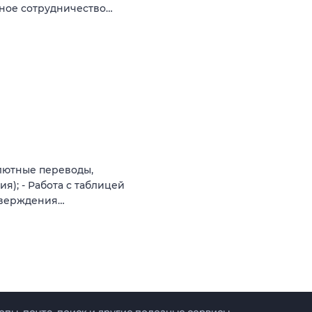
сное сотрудничество…
алютные переводы,
я); - Работа с таблицей
дтверждения…