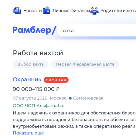
Новости
Личные финансы
Родители и дет
Здоровье
Развлечен
Дом и уют
Работа вахтой
Спорт
Выбор вахта
Первая Федеральная Вахта
Карьера
Авто
Охранник
СРОЧНАЯ
Технологи
₽
90 000–115 000
Жизненные
07 августа 2026
Москва
Семеновская
Сберегаем
ООО ЧОП Альфа-набат
Гороскопы
Ищем надежных охранников для обеспечения безопа
поддерживать порядок и безопасность на обьекте, о
внутриобьектовый режим, а также оперативно реаг
Показать ещё