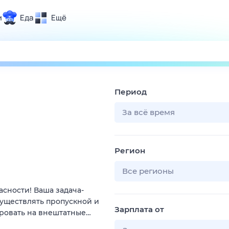
и
Еда
Ещё
Почта
ия и отдых
Поиск
Погода
Период
ТВ-программа
За всё время
и и тренды
Регион
 ситуации
 вместе
Все регионы
Помощь
сности! Ваша задача-
существлять пропускной и
Зарплата от
ировать на внештатные…