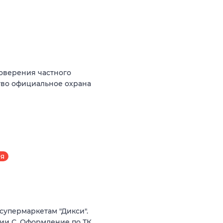
оверения частного
ство официальное охрана
АЯ
супермаркетам "Дикси".
рии С. Оформление по ТК