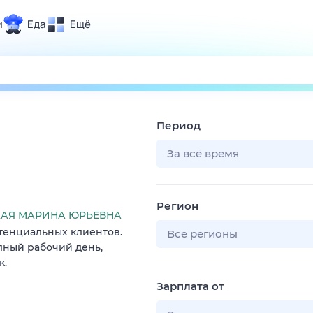
и
Еда
Ещё
Почта
ия и отдых
Поиск
Погода
Период
ТВ-программа
За всё время
и и тренды
Регион
 ситуации
АЯ МАРИНА ЮРЬЕВНА
отенциальных клиентов.
 вместе
Все регионы
олный рабочий день,
Помощь
к.
Зарплата от