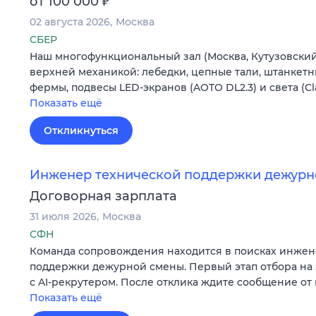
₽
от 100 000
02 августа 2026
Москва
СБЕР
Наш многофункциональный зал (Москва, Кутузовский 
верхней механикой: лебедки, цепные тали, штанкетн
фермы, подвесы LED-экранов (AOTO DL2.3) и света (C
Показать ещё
Откликнуться
Инженер технической поддержки дежурн
Договорная зарплата
31 июля 2026
Москва
СФН
Команда сопровождения находится в поисках инжен
поддержки дежурной смены. Первый этап отбора на 
с AI-рекрутером. После отклика ждите сообщение от 
Показать ещё