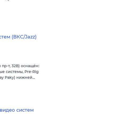
тем (ВКС/Jazz)
пр-т, 32В) оснащён:
ые системы, Pre-Rig
lay Paky) нижней…
видео систем