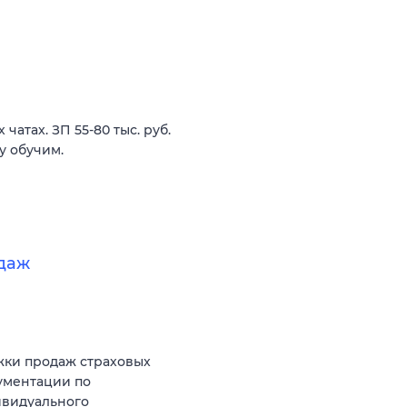
атах. ЗП 55-80 тыс. руб.
у обучим.
даж
жки продаж страховых
ументации по
ивидуального