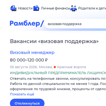
Новости
Личные финансы
Родители и дет
Здоровье
Развлечен
Дом и уют
Вакансии
«
визовая поддержка
»
Спорт
Карьера
Визовый менеджер
Авто
₽
80 000–120 000
Технологи
05 августа 2026
Москва
Красные ворота
Жизненные
ИНДИВИДУАЛЬНЫЙ ПРЕДПРИНИМАТЕЛЬ ЛАЩИНСК
Отвечать на телефонные звонки, консультировать п
Сберегаем
Работа по данной специальности не менее 1 года. П
Гороскопы
оформление по трудовой книжке, проценты от сдело
Показать ещё
Откликнуться