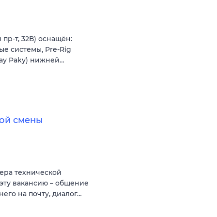
пр-т, 32В) оснащён:
ые системы, Pre-Rig
lay Paky) нижней…
ой смены
ера технической
эту вакансию – общение
него на почту, диалог…