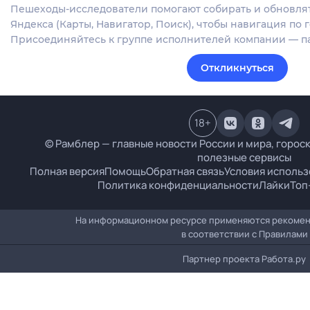
Пешеходы-исследователи помогают собирать и обновля
Яндекса (Карты, Навигатор, Поиск), чтобы навигация по 
Присоединяйтесь к группе исполнителей компании — п
Откликнуться
18
+
© Рамблер — главные новости России и мира, гороск
полезные сервисы
Полная версия
Помощь
Обратная связь
Условия использ
Политика конфиденциальности
Лайки
Топ
На информационном ресурсе применяются рекомен
в соответствии с
Правилами
Партнер проекта
Работа.ру