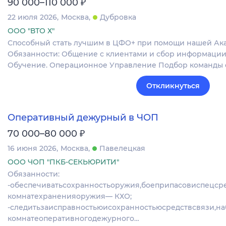
₽
90 000–110 000
22 июля 2026
Москва
Дубровка
ООО "ВТО Х"
Способный стать лучшим в ЦФО+ при помощи нашей Ака
Обязанности: Общение с клиентами и сбор информации
Обучение. Операционное Управление Подбор команды 
Откликнуться
Оперативный дежурный в ЧОП
₽
70 000–80 000
16 июня 2026
Москва
Павелецкая
ООО ЧОП "ПКБ-СЕКЬЮРИТИ"
Обязанности:
-обеспечиватьсохранностьоружия,боеприпасовиспецср
комнатехраненияоружия— КХО;
-следитьзаисправностьюисохранностьюсредствсвязи,
комнатеоперативногодежурного…