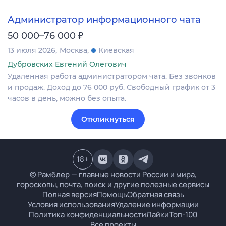
Администратор информационного чата
₽
50 000–76 000
13 июля 2026
Москва
Киевская
Дубровских Евгений Олегович
Удаленная работа администратором чата. Без звонков
и продаж. Доход до 76 000 руб. Свободный график от 3
часов в день, можно без опыта.
Откликнуться
18
+
© Рамблер — главные новости России и мира,
гороскопы, почта, поиск и другие полезные сервисы
Полная версия
Помощь
Обратная связь
Условия использования
Удаление информации
Политика конфиденциальности
Лайки
Топ-100
Все проекты