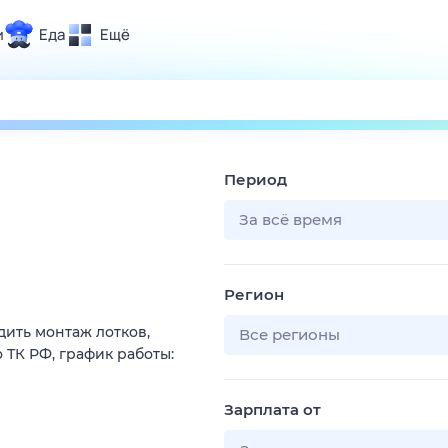
и
Еда
Ещё
Почта
ия и отдых
Поиск
Погода
Период
ТВ-программа
За всё время
и и тренды
Регион
 ситуации
ить монтаж лотков,
 вместе
Все регионы
 ТК РФ, график работы:
Помощь
Зарплата от