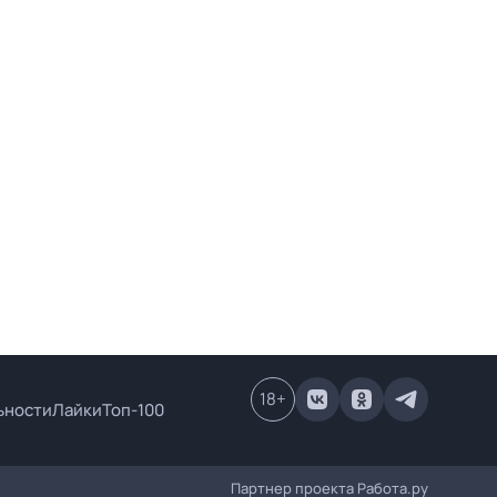
18
+
ьности
Лайки
Топ-100
Партнер проекта
Работа.ру