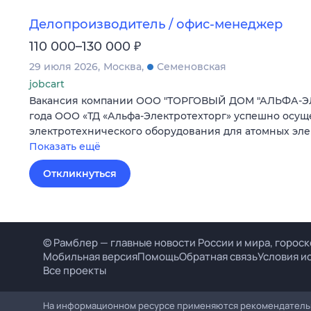
Делопроизводитель / офис-менеджер
₽
110 000–130 000
29 июля 2026
Москва
Семеновская
jobcart
Вакансия компании ООО "ТОРГОВЫЙ ДОМ "АЛЬФА-ЭЛ
года ООО «ТД «Альфа-Электротехторг» успешно осущ
электротехнического оборудования для атомных эл
Показать ещё
Откликнуться
© Рамблер — главные новости России и мира, гороск
Мобильная версия
Помощь
Обратная связь
Условия и
Все проекты
На информационном ресурсе применяются рекомендательн