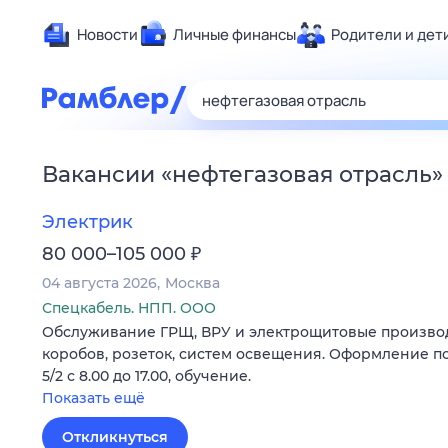
Новости
Личные финансы
Родители и дет
Здоровье
Развлечен
Дом и уют
Вакансии
«
нефтегазовая отрасль
»
Спорт
Карьера
Электрик
Авто
₽
80 000–105 000
Технологи
04 августа 2026
Москва
Жизненные
Спецкабель. НПП. ООО
Обслуживание ГРЩ, ВРУ и электрощитовые производ
Сберегаем
коробов, розеток, систем освещения. Оформление по
Гороскопы
5/2 с 8.00 до 17.00, обучение.
Показать ещё
Откликнуться