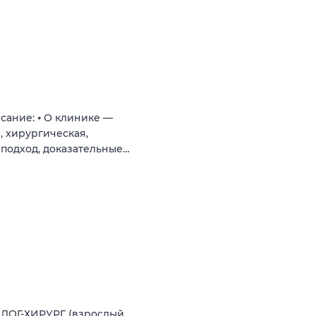
сание: ⦁ О клинике —
, хирургическая,
подход, доказательные…
ЛОГ-ХИРУРГ (взрослый