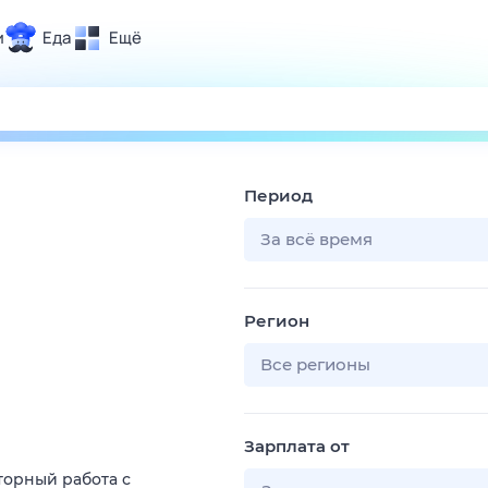
и
Еда
Ещё
Почта
ия и отдых
Поиск
Погода
Период
ТВ-программа
За всё время
и и тренды
Регион
 ситуации
 вместе
Все регионы
Помощь
Зарплата от
торный работа с