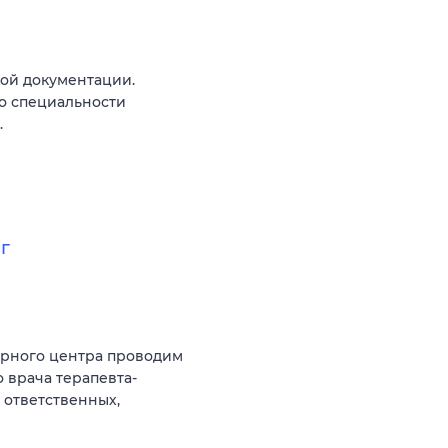
ой документации.
о специальности
.
г
арного центра проводим
 врача терапевта-
 ответственных,