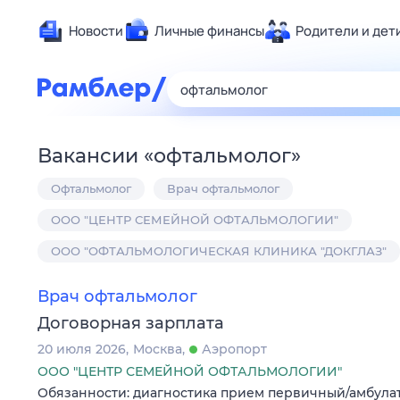
Новости
Личные финансы
Родители и дет
Здоровье
Развлечен
Дом и уют
Вакансии
«
офтальмолог
»
Спорт
Офтальмолог
Врач офтальмолог
Карьера
Авто
ООО "ЦЕНТР СЕМЕЙНОЙ ОФТАЛЬМОЛОГИИ"
Технологи
ООО "ОФТАЛЬМОЛОГИЧЕСКАЯ КЛИНИКА "ДОКГЛАЗ"
Жизненные
Врач офтальмолог
Сберегаем
Договорная зарплата
Гороскопы
20 июля 2026
Москва
Аэропорт
ООО "ЦЕНТР СЕМЕЙНОЙ ОФТАЛЬМОЛОГИИ"
Обязанности: диагностика прием первичный/амбула