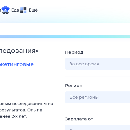
и
Еда
Ещё
Почта
ия и отдых
Поиск
Погода
следования
»
Период
ТВ-программа
За всё время
ркетинговые
и и тренды
Регион
 ситуации
 вместе
Все регионы
говым исследованиям на
Помощь
результатов. Опыт в
нее 2-х лет.
Зарплата от