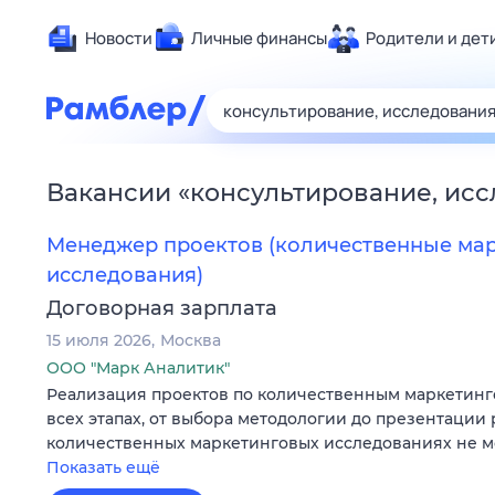
Новости
Личные финансы
Родители и дет
Здоровье
Развлечен
Дом и уют
Вакансии
«
консультирование, ис
Спорт
Карьера
Менеджер проектов (количественные ма
Авто
исследования)
Технологи
Договорная зарплата
Жизненные
15 июля 2026
Москва
ООО "Марк Аналитик"
Сберегаем
Реализация проектов по количественным маркетин
Гороскопы
всех этапах, от выбора методологии до презентации 
количественных маркетинговых исследованиях не ме
Показать ещё