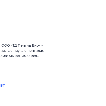
ООО «ТД Пептид Био» -
я, где наука о пептидах
изма! Мы занимаемся…
евт