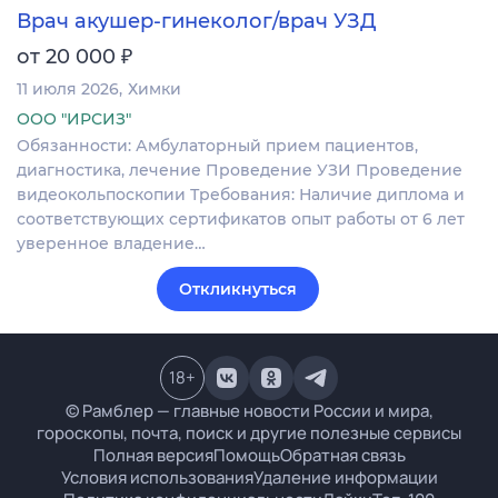
Врач акушер-гинеколог/врач УЗД
₽
от 20 000
11 июля 2026
Химки
ООО "ИРСИЗ"
Обязанности: Амбулаторный прием пациентов,
диагностика, лечение Проведение УЗИ Проведение
видеокольпоскопии Требования: Наличие диплома и
соответствующих сертификатов опыт работы от 6 лет
уверенное владение…
Откликнуться
18
+
© Рамблер — главные новости России и мира,
гороскопы, почта, поиск и другие полезные сервисы
Полная версия
Помощь
Обратная связь
Условия использования
Удаление информации