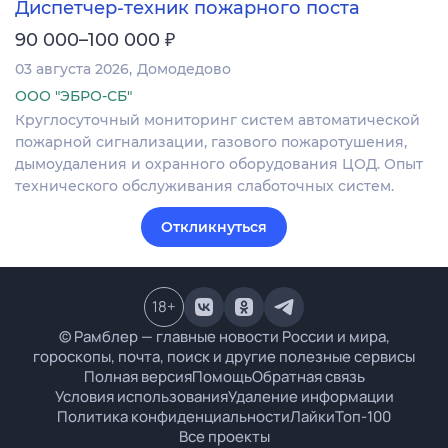
Диспетчер-техник пожарного поста
₽
90 000–100 000
03 августа 2026
Домодедово
ООО "ЭБРО-СБ"
Круглосуточный мониторинг систем автоматической
пожарной сигнализации, газового пожаротушения,
дымоудаления и охранного оборудования ЦОД. Опыт
технического обслуживания слаботочных систем.
Откликнуться
18
+
© Рамблер — главные новости России и мира,
гороскопы, почта, поиск и другие полезные сервисы
Полная версия
Помощь
Обратная связь
Условия использования
Удаление информации
Политика конфиденциальности
Лайки
Топ-100
Все проекты