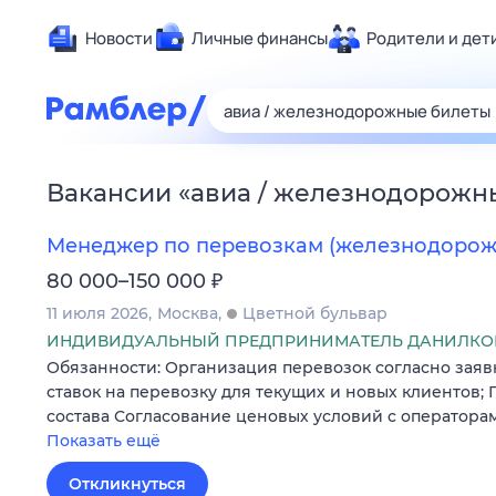
Новости
Личные финансы
Родители и дет
Здоровье
Развлечен
Дом и уют
Вакансии
«
авиа / железнодорожн
Спорт
Карьера
Менеджер по перевозкам (железнодорож
Авто
₽
80 000–150 000
Технологи
11 июля 2026
Москва
Цветной бульвар
Жизненные
ИНДИВИДУАЛЬНЫЙ ПРЕДПРИНИМАТЕЛЬ ДАНИЛКОВ
Обязанности: Организация перевозок согласно заявк
Сберегаем
ставок на перевозку для текущих и новых клиентов;
Гороскопы
состава Согласование ценовых условий с оператора
Показать ещё
Откликнуться