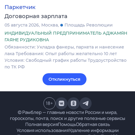
Паркетчик
Договорная зарплата
05 августа 2026
Москва
Площадь Революции
ИНДИВИДУАЛЬНЫЙ ПРЕДПРИНИМАТЕЛЬ АДЖАМЯН
ГАЯНЕ РУДИКОВНА
Обязанности: Укладка фанеры, паркета и нанесение
лака Требования: Опыт работы желательно 10 лет
Условия: Свободный график работы Трудоустройство
по ТК РФ
Откликнуться
18
+
© Рамблер — главные новости России и мира,
гороскопы, почта, поиск и другие полезные сервисы
Полная версия
Помощь
Обратная связь
Условия использования
Удаление информации