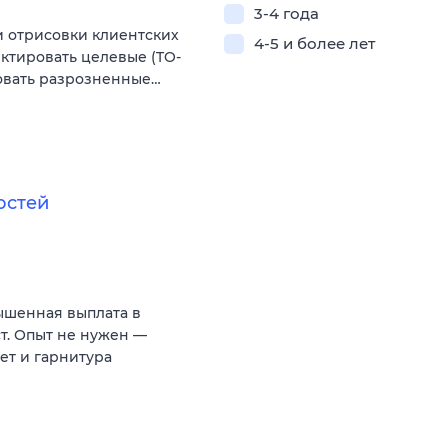
3-4 года
и отрисовки клиентских
4-5 и более лет
ектировать целевые (TO-
овать разрозненные…
остей
вышенная выплата в
ст. Опыт не нужен —
ет и гарнитура