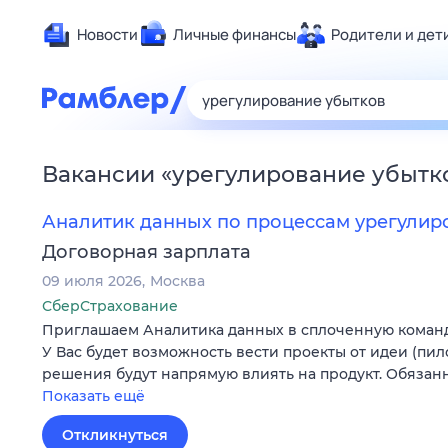
Новости
Личные финансы
Родители и дет
Здоровье
Развлечен
Дом и уют
Вакансии
«
урегулирование убытк
Спорт
Карьера
Аналитик данных по процессам урегулир
Авто
Договорная зарплата
Технологи
09 июля 2026
Москва
Жизненные
СберСтрахование
Приглашаем Аналитика данных в сплоченную команду 
Сберегаем
У Вас будет возможность вести проекты от идеи (пило
Гороскопы
решения будут напрямую влиять на продукт. Обязан
Показать ещё
Откликнуться