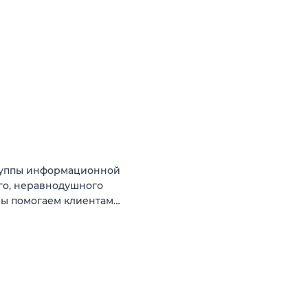
руппы информационной
го, неравнодушного
 Мы помогаем клиентам…