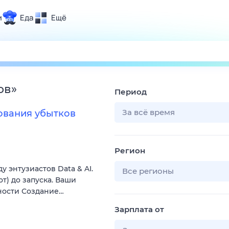
и
Еда
Ещё
Почта
ия и отдых
Поиск
Погода
ов
»
Период
ТВ-программа
За всё время
ования убытков
и и тренды
Регион
 ситуации
энтузиастов Data & AI.
 вместе
Все регионы
т) до запуска. Ваши
Помощь
ности Создание…
Зарплата от