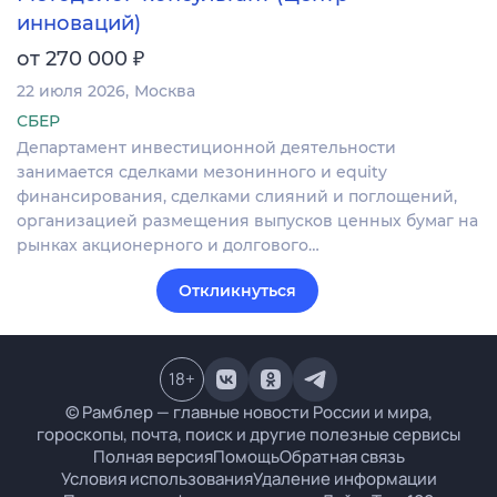
инноваций)
₽
от 270 000
22 июля 2026
Москва
СБЕР
Департамент инвестиционной деятельности
занимается сделками мезонинного и equity
финансирования, сделками слияний и поглощений,
организацией размещения выпусков ценных бумаг на
рынках акционерного и долгового…
Откликнуться
18
+
© Рамблер — главные новости России и мира,
гороскопы, почта, поиск и другие полезные сервисы
Полная версия
Помощь
Обратная связь
Условия использования
Удаление информации