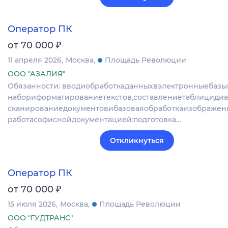
Оператор ПК
₽
от 70 000
11 апреля 2026
Москва
Площадь Революции
ООО "АЗАЛИЯ"
Обязанности: вводиобработкаданныхвэлектронныебазы
набориформатированиетекстов,составлениетаблицидиа
сканированиедокументовибазоваяобработкаизображен
работасофиснойдокументацией:подготовка…
Откликнуться
Оператор ПК
₽
от 70 000
15 июля 2026
Москва
Площадь Революции
ООО "ГУДТРАНС"