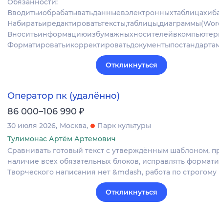
Обязанности:
Вводитьиобрабатыватьданныевэлектронныхтаблицахиба
Набиратьиредактироватьтексты,таблицы,диаграммы(Word,
Вноситьинформациюизбумажныхносителейвкомпьютер
Форматироватьикорректироватьдокументыпостандарта
Откликнуться
Оператор пк (удалённо)
₽
86 000–106 990
30 июля 2026
Москва
Парк культуры
Тулимонас Артём Артемович
Сравнивать готовый текст с утверждённым шаблоном, п
наличие всех обязательных блоков, исправлять формат
Творческого написания нет &mdash, работа по строгому
Откликнуться