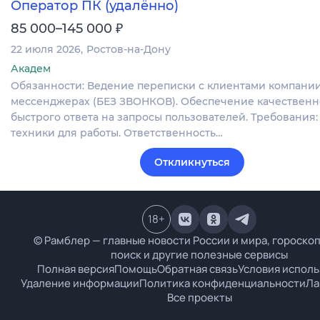
Оператор ПК (удалённо)
₽
85 000–145 000
22 июля 2026
Ростов-на-Дону
Академ
Обязанности: Ведение переписки с клиентами компании
мессенджерах (БЕЗ ЗВОНКОВ). Обеспечение качественн
быстрого ответа на запросы пользователей. Требования
техники для работы. Ответственность…
Откликнуться
18
+
© Рамблер — главные новости России и мира, гороскоп
поиск и другие полезные сервисы
Полная версия
Помощь
Обратная связь
Условия испол
Удаление информации
Политика конфиденциальности
Ла
Все проекты