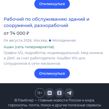
Откликнуться
Рабочий по обслуживанию зданий и
сооружений, разнорабочий
₽
от 74 000
04 августа 2026
Москва
Молодежная
Ашан (сеть гипермаркетов)
График 5/2, подработка, индивидуальный. Мед книжка
и ДМС за счет работодателя. Кэшбек 10% для
сотрудников в сети магазинов.
Откликнуться
18
+
© Рамблер — главные новости России и мира,
гороскопы, почта, поиск и другие полезные сервисы