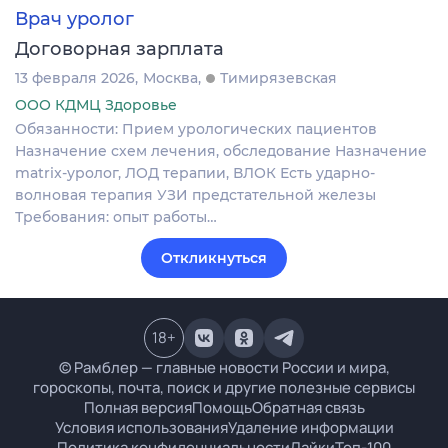
Врач уролог
Договорная зарплата
13 февраля 2026
Москва
Тимирязевская
ООО КДМЦ Здоровье
Обязанности: Прием урологических пациентов
Назначение схем лечения, обследование Назначение
matrix-уролог, ЛОД терапии, ВЛОК Есть ударно-
волновая терапия УЗИ предстательной железы
Требования: опыт работы…
Откликнуться
18
+
© Рамблер — главные новости России и мира,
гороскопы, почта, поиск и другие полезные сервисы
Полная версия
Помощь
Обратная связь
Условия использования
Удаление информации
Политика конфиденциальности
Лайки
Топ-100