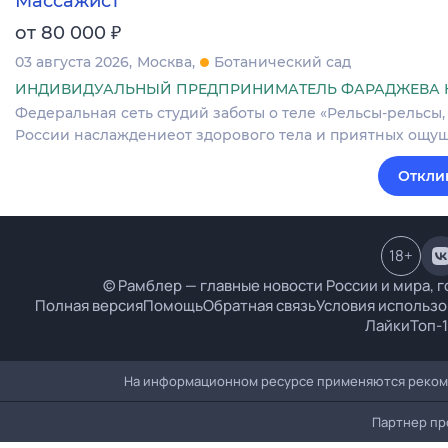
Массажист
₽
от 80 000
03 августа 2026
Москва
Ботанический сад
ИНДИВИДУАЛЬНЫЙ ПРЕДПРИНИМАТЕЛЬ ФАРАДЖЕВА К
Федеральная сеть студий заботы о теле «Рельсы-рельсы,
России наслаждениеот здорового тела и приятных ощущ
Откли
18
+
© Рамблер — главные новости России и мира, г
Полная версия
Помощь
Обратная связь
Условия использо
Лайки
Топ-
На информационном ресурсе применяются рекоме
Партнер пр