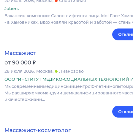
20 июля 2026
Москва
Спортивная
Jobers
Вакансия компании: Салон лифтинга лица Idol Face Хам
- в Хамовниках. Вдохновляй красотой и заботой — стан
Откли
Массажист
₽
от 90 000
28 июля 2026
Москва
Лианозово
ООО "ИНСТИТУТ МЕДИКО-СОЦИАЛЬНЫХ ТЕХНОЛОГИЙ 
Мысовременныймедицинскийцентрс10‑летнимопытомраб
Мырасширяемкомандуиищемквалифицированногомасса
икачествожизни…
Откли
Массажист-косметолог