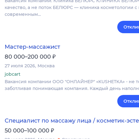
Вакансия компании: Клиника БЕЛЮРС КЛИНИКА БЕЛЮРС | 
качество, а не поток БЕЛЮРС — клиника косметологии с
современным…
Откли
Мастер-массажист
₽
80 000–200 000
27 июля 2026
Москва
jobcart
Вакансия компании ООО "ОНЛАЙНЕР" «KUSHETKA» - не то
заботливая понимающая компания. Каждый день наполн
Откли
Специалист по массажу лица / косметик-эсте
₽
50 000–100 000